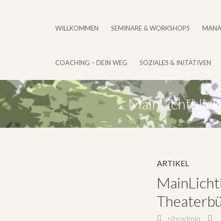
WILLKOMMEN
SEMINARE & WORKSHOPS
MANA
COACHING – DEIN WEG
SOZIALES & INITATIVEN
MainLichtblic
ARTIKEL
MainLicht
Theaterb
siteadmin
J