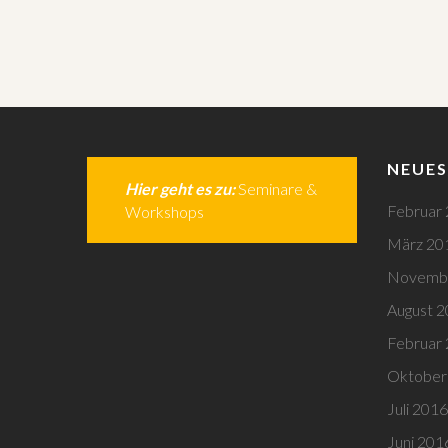
NEUES
Hier geht es zu:
Seminare &
Februar
Workshops
März 20
Novemb
August 
Februar
Oktober
Juli 2016
Juni 201