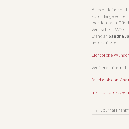
An der Heinrich-Ho
schon lange von ei
werden kann. Für d
Wunsch zur Wirklic
Dank an
Sandra J
unterstützte.
Lichtblicke Wunsch
Weitere Informati
facebook.com/mainl
mainlichtblick.de/
←
Journal Frankf