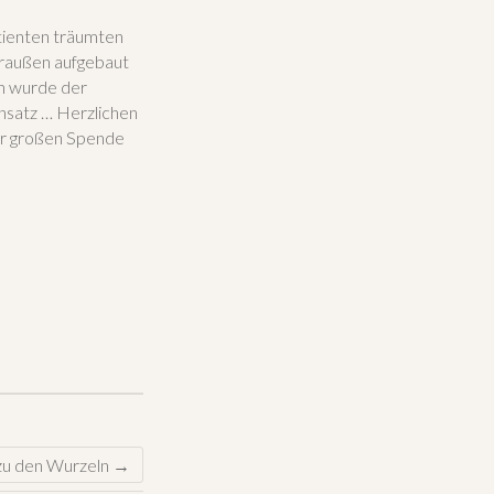
tienten träumten
draußen aufgebaut
un wurde der
nsatz … Herzlichen
ner großen Spende
zu den Wurzeln
→