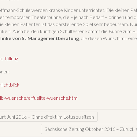
ffmann-Schule werden kranke Kinder unterrichtet. Die kleinen Pa
ner temporären Theaterbühne, die – je nach Bedarf – drinnen und 
ie kleinen Patienten ist das darstellende Spiel sehr bedeutsam. N
hkeit! Auch bei den künftigen Schulfesten kommt die Bühne zum Ei
ahnke von SJ Managementberatung
, die diesen Wunsch mit ei
erfüllung
onen:
ichtblick
mlb-wuensche/erfuellte-wuensche.html
urt Juni 2016 – Ohne direkt im Lotus zu sitzen
Sächsische Zeitung Oktober 2016 – Zurück 