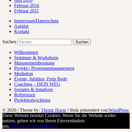
Juni 2016
Februar 2016
Februar 2011
Impressum/Datenschutz
Anfahrt
Kontakt
Suchen
Willkommen
Seminare & Workshops
Managementberatung
Projekt-/ Programmmanagement
Mediation
Events, Jubiläen, Freie Rede
Coaching – DEIN WEG
Soziales & Initativen
Referenzen
Projektentwicklung
© 2026
| Theme by:
Theme Horse
| Stolz präsentiert von:
WordPress
Diese Website benutzt Cookies. Wenn Sie die Website weiter
nutzen, gehen wir von Ihrem Einverständnis
aus.
OK
Datenschutzerklärung