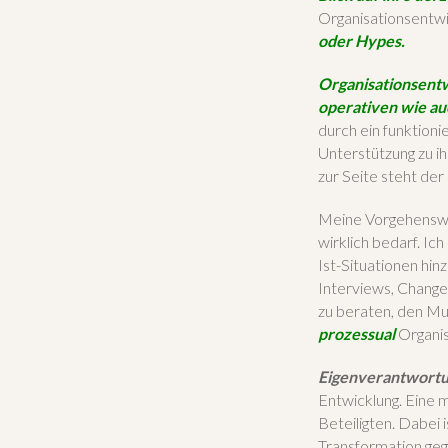
Organisationsentwi
oder Hypes.
Organisationsentw
operativen wie au
durch ein funktio
Unterstützung zu i
zur Seite steht der
Meine Vorgehenswei
wirklich bedarf. Ic
Ist-Situationen hin
Interviews, Change
zu beraten, den Mu
prozessual
Organis
Eigenverantwort
Entwicklung. Eine 
Beteiligten. Dabei 
Transformation ge