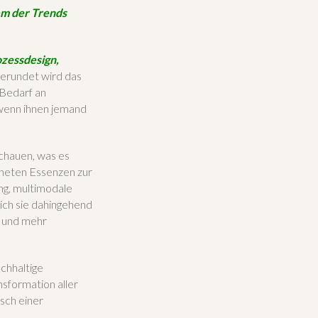
nem der Trends
zessdesign,
erundet wird das
Bedarf an
 wenn ihnen jemand
schauen, was es
igneten Essenzen zur
ng, multimodale
ich sie dahingehend
s und mehr
achhaltige
sformation aller
isch einer