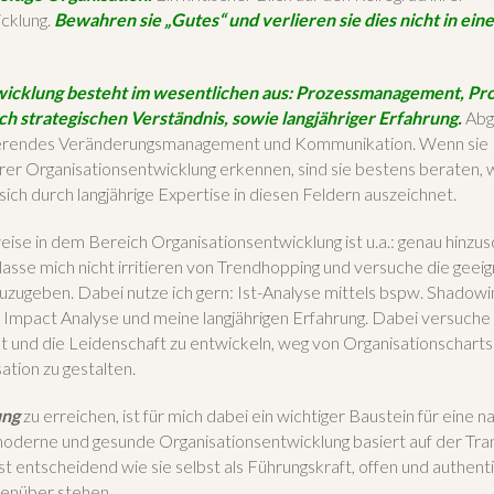
cklung.
Bewahren sie „Gutes“ und verlieren
s
ie dies nicht in ei
icklung besteht im wesentlichen aus: Prozessmanagement, Pro
ch strategischen Verständnis, sowie langjähriger Erfahrung.
Abg
nierendes Veränderungsmanagement und Kommunikation. Wenn sie 
hrer Organisationsentwicklung erkennen, sind sie bestens beraten,
 sich durch langjährige Expertise in diesen Feldern auszeichnet.
se in dem Bereich Organisationsentwicklung ist u.a.: genau hinzu
h lasse mich nicht irritieren von Trendhopping und versuche die gee
zuzugeben. Dabei nutze ich gern: Ist-Analyse mittels bspw. Shadowi
 Impact Analyse und meine langjährigen Erfahrung. Dabei versuche 
t und die Leidenschaft zu entwickeln, weg von Organisationschart
ation zu gestalten.
ung
zu erreichen, ist für mich dabei ein wichtiger Baustein für eine n
moderne und gesunde Organisationsentwicklung basiert auf der Tran
ist entscheidend wie sie selbst als Führungskraft, offen und authent
genüber stehen.