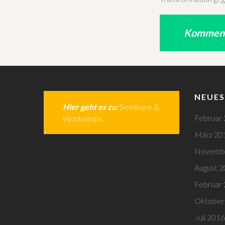
Kommen s
NEUES
Hier geht es zu:
Seminare &
Februar
Workshops
März 20
Novemb
August 
Februar
Oktober
Juli 2016