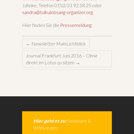
Jahnke, Telefon 0152/31 92 58 25 oder
sandra@tulkulobsang-organizer.org
Hier finden Sie die
Pressemeldung
←
Newsletter MainLichtblick
Journal Frankfurt Juni 2016 – Ohne
direkt im Lotus zu sitzen
→
Hier geht es zu:
Seminare &
Workshops