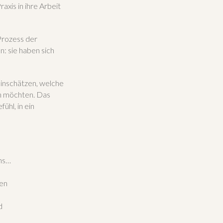
xis in ihre Arbeit
 Prozess der
n: sie haben sich
Einschätzen, welche
n möchten. Das
ühl, in ein
ens…
ben
d