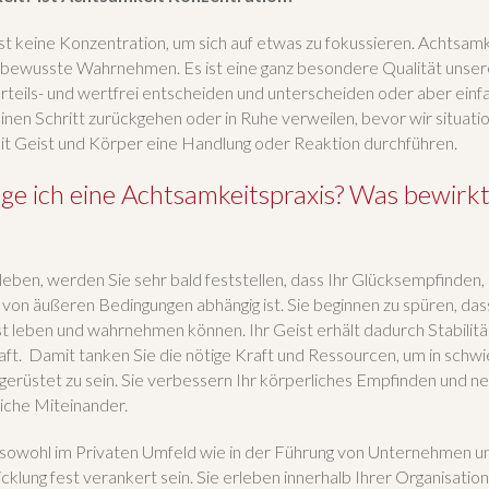
t keine Konzentration, um sich auf etwas zu fokussieren. Achtsamke
bewusste Wahrnehmen. Es ist eine ganz besondere Qualität unser
teils- und wertfrei entscheiden und unterscheiden oder aber einfa
nen Schritt zurückgehen oder in Ruhe verweilen, bevor wir situatio
t Geist und Körper eine Handlung oder Reaktion durchführen.
e ich eine Achtsamkeitspraxis? Was bewirkt
eben, werden Sie sehr bald feststellen, dass Ihr Glücksempfinden
 von äußeren Bedingungen abhängig ist. Sie beginnen zu spüren, das
 leben und wahrnehmen können. Ihr Geist erhält dadurch Stabilität
ft. Damit tanken Sie die nötige Kraft und Ressourcen, um in schwi
gerüstet zu sein. Sie verbessern Ihr körperliches Empfinden und n
liche Miteinander.
 sowohl im Privaten Umfeld wie in der Führung von Unternehmen u
cklung fest verankert sein. Sie erleben innerhalb Ihrer Organisati