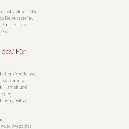
it ist vielmehr das
es Bewusstseins.
ch nur zulassen.
ns-/
 das? Für
, Lebensfreude und
s Sie von innen
, Klarheit und
erigen
ehmen positiven
nd
on neue Wege des