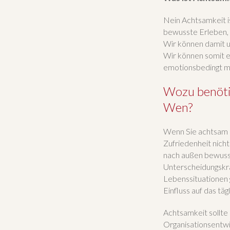
Nein Achtsamkeit is
bewusste Erleben, 
Wir können damit ur
Wir können somit ei
emotionsbedingt mi
Wozu benötig
Wen?
Wenn Sie achtsam l
Zufriedenheit nicht
nach außen bewusst
Unterscheidungskra
Lebenssituationen 
Einfluss auf das täg
Achtsamkeit sollte
Organisationsentwi