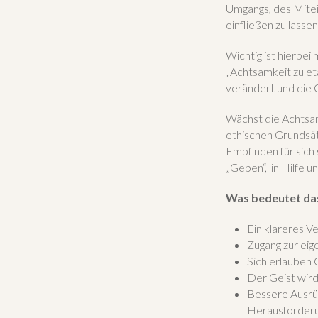
Umgangs, des Mitein
einfließen zu lassen
Wichtig ist hierbei
„Achtsamkeit zu eta
verändert und die O
Wächst die Achtsam
ethischen Grundsä
Empfinden für sich 
„Geben“, in Hilfe 
Was bedeutet das
Ein klareres V
Zugang zur eig
Sich erlauben 
Der Geist wird 
Bessere Ausrüs
Herausforder