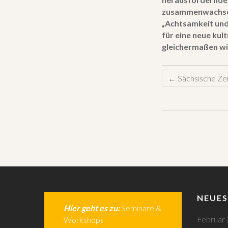
zusammenwachsen 
„Achtsamkeit und
für eine neue kul
gleichermaßen wi
←
Sächsische Ze
NEUES
Hier geht es zu:
Seminare &
Februar
Workshops