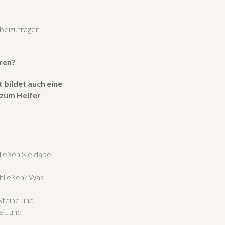
 beizutragen
eren?
 bildet auch eine
 zum Helfer
ließen Sie dabei
chließen? Was
Steine und
eit und