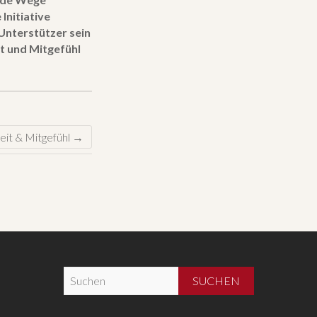
Initiative
Unterstützer sein
it und Mitgefühl
it & Mitgefühl
→
S
u
c