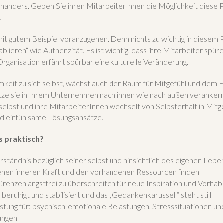
anders. Geben Sie ihren MitarbeiterInnen die Möglichkeit diese Pra
.
 mit gutem Beispiel voranzugehen. Denn nichts zu wichtig in diesem
blieren“ wie Authenzität. Es ist wichtig, dass ihre Mitarbeiter spüre
rganisation erfährt spürbar eine kulturelle Veränderung.
keit zu sich selbst, wächst auch der Raum für Mitgefühl und dem 
tze sie in Ihrem Unternehmen nach innen wie nach außen veranker
selbst und ihre MitarbeiterInnen wechselt von Selbsterhalt in Mitgef
und einfühlsame Lösungsansätze.
 praktisch?
erständnis bezüglich seiner selbst und hinsichtlich des eigenen Leb
enen inneren Kraft und den vorhandenen Ressourcen finden
Grenzen angstfrei zu überschreiten für neue Inspiration und Vorha
beruhigt und stabilisiert und das „Gedankenkarussell“ steht still
tung für: psychisch-emotionale Belastungen, Stresssituationen un
ungen