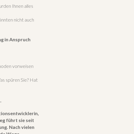
urden Ihnen alles
önnten nicht auch
ng in Anspruch
thoden vorweisen
Was spüren Sie? Hat
.
tionsentwicklerin,
g führt sie seit
ung. Nach vielen
eide Wege