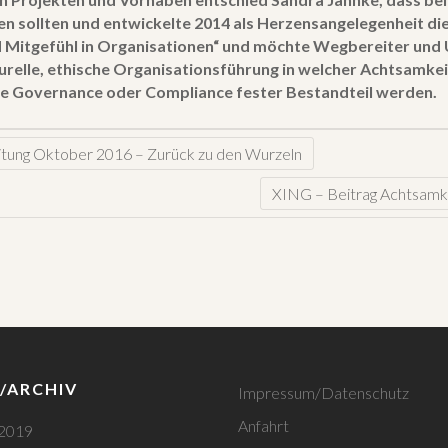
sollten und entwickelte 2014 als Herzensangelegenheit die 
 Mitgefühl in Organisationen“ und möchte Wegbereiter und 
turelle, ethische Organisationsführung in welcher Achtsamke
e Governance oder Compliance fester Bestandteil werden.
itung Oktober 2016 – Zurück zu den Wurzeln
XING – Beitrag Achtsamke
/ARCHIV
Impressum/Datenschutz
Anfahrt
 2019