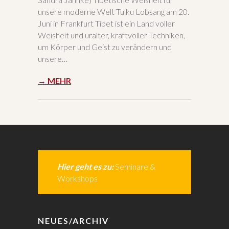
unsere moderne Welt Tulku Lobsang am 20.
Juni in Frankfurt Tibet ist ein Land voller
Weisheit und uralter, kraftvoller Techniken,
um Körper und Geist zu verändern und
unsere…
→ MEHR
Hier geht es zu:
Seminare &
Workshops
NEUES/ARCHIV