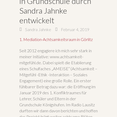
in Grundschule durch
Sandra Jahnke
entwickelt
Sandra Jahnke
Februar 4, 2019
1. Mediation-Achtsamkeitsraum in Görlitz
Seit 2012 engagiere ich mich sehr stark in
meiner Initiative: www.achtsamkeit-
mitgefühl.de. Dabei spielt die Etablierung
eines Schulfaches „AMEISE“ (Achtsamkeit –
Mitgefühl -Ethik -Interaktion – Soziales
Engagement) eine große Rolle. Ein erster
fühlbarer Betrag dazu war: die Eröffnung im
Januar 2019 des 1. Konfliktraumes für
Lehrer, Schüler und Eltern in der
Grundschule Königshufen. Im Radio Lausitz
durften wir dann davon berichten und hoffen
das Projekt trägt weiter achtsame Blüten.