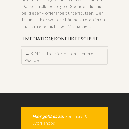
Danke an alle beteiligten Spender, die mich
bei dieser Pionierarbeit unterstützen. Der
Traum ist hier weitere Räume zu etablieren
und ich freue mich über Mitmacher…
MEDIATION; KONFLIKTE
SCHULE
←
XING – Transformation – Innerer
Wandel
Hier geht es zu:
Seminare &
Workshops